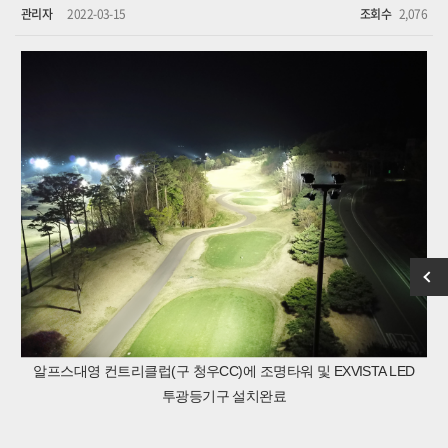
관리자
2022-03-15
조회수
2,076
알프스대영 컨트리클럽(구 청우CC)에 조명타워 및 EXVISTA LED
투광등기구 설치완료