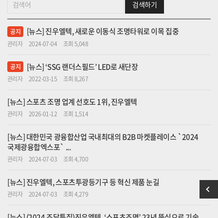
검색하기
[뉴스] 진우엘텍, 새로운 이동식 조명타워로 이목 집중
공지
관리자
2024-07-04
조회 5,048
[뉴스] ‘SSG 랜더스필드’ LED로 새단장
공지
관리자
2022-03-15
조회 8,267
[뉴스] 스포츠 조명 업계 선호도 1위, 진우엘텍
관리자
2026-01-12
조회 1,514
[뉴스] 대한민국 광융합산업 국내최대의 B2B 마켓플레이스 `2024
국제광융합엑스포` ...
관리자
2024-07-03
조회 4,700
[뉴스] 진우엘텍, 스포츠투광등기구 등 혁신 제품 눈길
관리자
2024-07-03
조회 4,279
[뉴스] (2024 조달특집)진우엘텍, ‘스포츠조명’ 23년 뚝심으로 기술