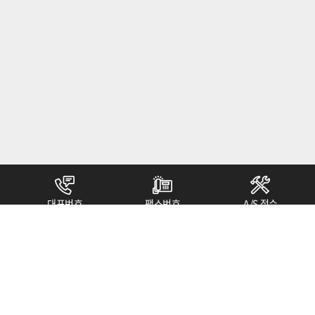
대표번호
팩스번호
A/S 접수
032.329.7160
032.329.7164
1899.7163
(주)진우엘텍
대표 : 박열구
사업자등록번호 : 113-81-68514
본사 : 경기도 부천시 석천로 397(삼정동 36-1) 부천 테크노파크 쌍용 3차
301동 1008호